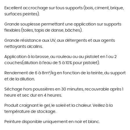
Excellent accrochage sur tous supports (bois, ciment, brique,
surfaces peintes).
Grande souplesse permettant une application sur supports
flexibles (toiles, tapis de danse, b
â
ches).
Grande r
é
sistance aux UV, aux d
é
tergents et aux agents
nettoyants alcalins.
Application
à
la brosse, au rouleau ou au pistolet en 1 ou 2
couches(dilution
à
l'eau de 5
à
10% pour pistolet).
Rendement de 6
à
8m
²
/kg en fonction de la teinte, du support
et de la dilution.
S
é
chage hors poussi
è
res en 30 minutes, recouvrable apr
è
s 1
heure et sec dur en 4 heures.
Produit craignant le gel, le soleil et la chaleur. Veillez
à
la
temp
é
rature de stockage.
Peinture disponible uniquement en noir et blanc.