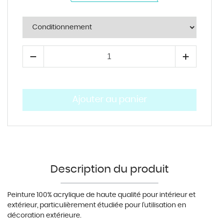
Description du produit
Peinture 100% acrylique de haute qualit
é
pour int
é
rieur et
ext
é
rieur, particuli
è
rement
é
tudi
é
e pour l'utilisation en
d
é
coration ext
é
rieure.