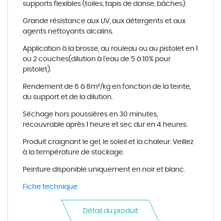
supports flexibles (toiles, tapis de danse, b
â
ches).
Grande r
é
sistance aux UV, aux d
é
tergents et aux
agents nettoyants alcalins.
Application
à
la brosse, au rouleau ou au pistolet en 1
ou 2 couches(dilution
à
l'eau de 5
à
10% pour
pistolet).
Rendement de 6
à
8m
²
/kg en fonction de la teinte,
du support et de la dilution.
S
é
chage hors poussi
è
res en 30 minutes,
recouvrable apr
è
s 1 heure et sec dur en 4 heures.
Produit craignant le gel, le soleil et la chaleur. Veillez
à
la temp
é
rature de stockage.
Peinture disponible uniquement en noir et blanc.
Fiche technique
Détail du produit