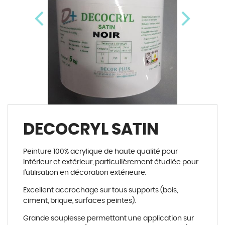
Previous
Next
DECOCRYL SATIN
Peinture 100% acrylique de haute qualit
é
pour
int
é
rieur et ext
é
rieur, particuli
è
rement
é
tudi
é
e pour
l'utilisation en d
é
coration ext
é
rieure.
Excellent accrochage sur tous supports (bois,
ciment, brique, surfaces peintes).
Grande souplesse permettant une application sur