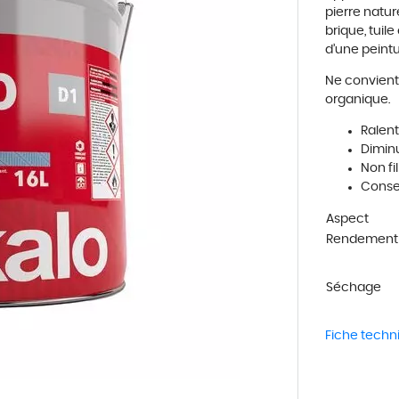
pierre nature
brique, tuile
d
’
une peint
Ne convient 
organique.
Ralent
Diminu
Non f
Conser
Aspect
Rendement
Séchage
Fiche techn