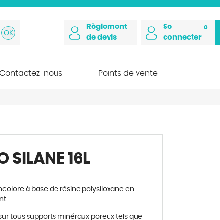
Règlement
Se
0
de devis
connecter
Contactez-nous
Points de vente
O SILANE 16L
ncolore
à
base de r
é
sine polysiloxane en
nt.
sur tous supports min
é
raux poreux tels que