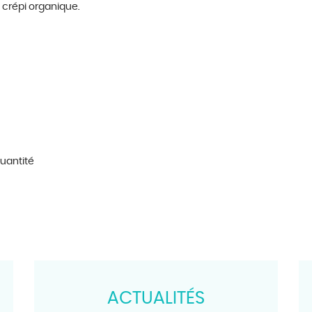
 cr
é
pi organique.
quantité
ACTUALITÉS