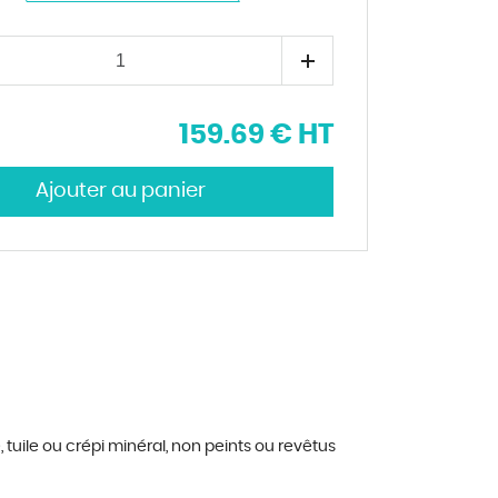
159.69 € HT
 tuile ou cr
é
pi min
é
ral, non peints ou rev
ê
tus