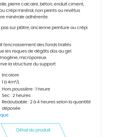
lle, pierre calcaire, b
é
ton, enduit ciment,
 ou cr
é
pi min
é
ral, non peints ou rev
ê
tus
ure min
é
rale adh
é
rente.
pas sur pl
â
tre, ancienne peinture ou cr
é
pi
it l'encrassement des fonds trait
é
s
e les risques de d
é
g
â
ts d
û
s au gel
ilmog
è
ne, microporeux
ve la structure du support
Incolore
1 à 4m²/L
Hors poussi
è
re : 1 heure
Sec : 2 heures
Redoubable : 2 à 4 heures selon la quantité
déposée
ique
Détail du produit