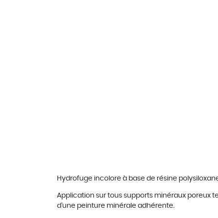
Hydrofuge incolore
à
base de r
é
sine polysiloxan
Application sur tous supports min
é
raux poreux tel
d
’
une peinture min
é
rale adh
é
rente.