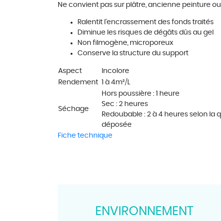
Ne convient pas sur pl
â
tre, ancienne peinture ou
Ralentit l'encrassement des fonds trait
é
s
Diminue les risques de d
é
g
â
ts d
û
s au gel
Non filmog
è
ne, microporeux
Conserve la structure du support
Aspect
Incolore
Rendement
1 à 4m²/L
Hors poussi
è
re : 1 heure
Sec : 2 heures
Séchage
Redoubable : 2 à 4 heures selon la 
déposée
Fiche technique
ENVIRONNEMENT